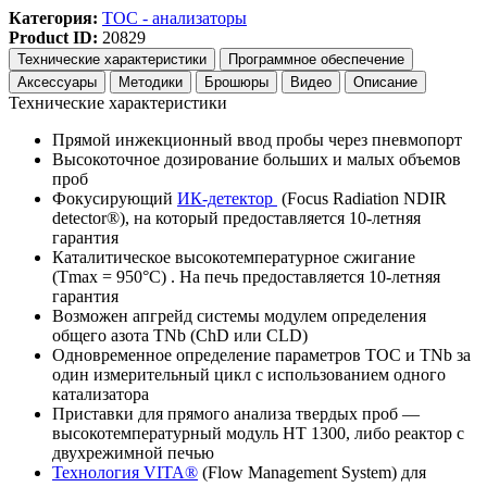
Категория:
TOC - анализаторы
Product ID:
20829
Технические характеристики
Программное обеспечение
Аксессуары
Методики
Брошюры
Видео
Описание
Технические характеристики
Прямой инжекционный ввод пробы через пневмопорт
Высокоточное дозирование больших и малых объемов
проб
Фокусирующий
ИК-детектор
(Focus Radiation NDIR
detector
®
), на который предоставляется 10-летняя
гарантия
Каталитическое высокотемпературное сжигание
(T
max
= 950°C) . На печь предоставляется 10-летняя
гарантия
Возможен апгрейд системы модулем определения
общего азота TN
b
(ChD или CLD)
Одновременное определение параметров TOC и TN
b
за
один измерительный цикл с использованием одного
катализатора
Приставки для прямого анализа твердых проб —
высокотемпературный модуль HT 1300, либо реактор с
двухрежимной печью
Технология VITA
®
(Flow Management System) для