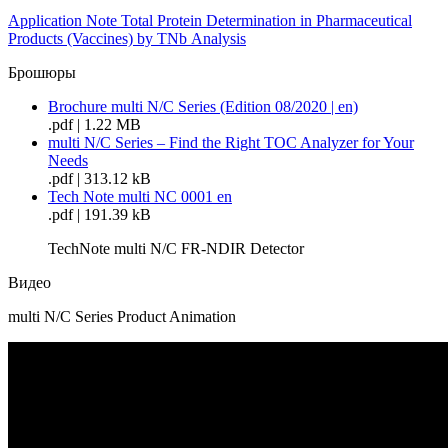
Application Note Total Protein Determination in Pharmaceutical
Products (Vaccines) by TN
b
Analysis
Брошюры
Brochure multi N/C Series (Edition 08/2020 | en)
.pdf | 1.22 MB
multi N/C Series – Find the Right TOC Analyzer for Your
Needs
.pdf | 313.12 kB
Tech Note multi NC 0001 en
.pdf | 191.39 kB
TechNote multi N/C FR-NDIR Detector
Видео
multi N/C Series Product Animation