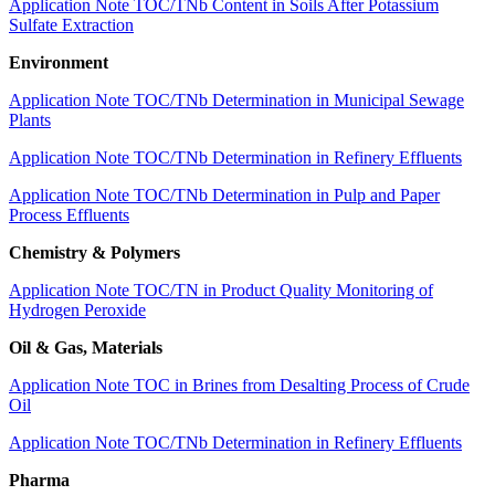
Application Note TOC/TN
b
Content in Soils After Potassium
Sulfate Extraction
Environment
Application Note TOC/TN
b
Determination in Municipal Sewage
Plants
Application Note TOC/TN
b
Determination in Refinery Effluents
Application Note TOC/TN
b
Determination in Pulp and Paper
Process Effluents
Chemistry & Polymers
Application Note TOC/TN in Product Quality Monitoring of
Hydrogen Peroxide
Oil & Gas, Materials
Application Note TOC in Brines from Desalting Process of Crude
Oil
Application Note TOC/TN
b
Determination in Refinery Effluents
Pharma