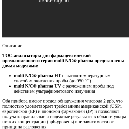
Описание
ТОС-анализаторы для фармацевтической
промышленности серии multi N/C
®
pharma представлены
двумя моделями:
multi N/C
®
pharma HT
с высокотемпературным
способом окисления пробы (до 950 °C)
multi N/C
®
pharma UV
с разложением пробы под
действием ультрафиолетового излучения
Оба прибора имеют предел обнаружения углерода 2 ppb, что
полностью удовлетворяет требованиям американской (USP),
европейской (ЕР) и японской фармакопей (JP) и позволяют
получать правильные и надежные результаты в области ультра
низких концентрации (ppb-уровень) вне зависимости от
принципа разложения